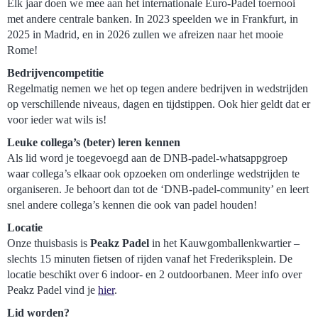
Elk jaar doen we mee aan het internationale Euro-Padel toernooi
met andere centrale banken. In 2023 speelden we in Frankfurt, in
2025 in Madrid, en in 2026 zullen we afreizen naar het mooie
Rome!
Bedrijvencompetitie
Regelmatig nemen we het op tegen andere bedrijven in wedstrijden
op verschillende niveaus, dagen en tijdstippen. Ook hier geldt dat er
voor ieder wat wils is!
Leuke collega’s (beter) leren kennen
Als lid word je toegevoegd aan de DNB-padel-whatsappgroep
waar collega’s elkaar ook opzoeken om onderlinge wedstrijden te
organiseren. Je behoort dan tot de ‘DNB-padel-community’ en leert
snel andere collega’s kennen die ook van padel houden!
Locatie
Onze thuisbasis is
Peakz Padel
in het Kauwgomballenkwartier –
slechts 15 minuten fietsen of rijden vanaf het Frederiksplein. De
locatie beschikt over 6 indoor- en 2 outdoorbanen. Meer info over
Peakz Padel vind je
hier
.
Lid worden?