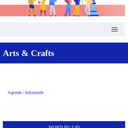
Toggle 
Arts & Crafts
Agenda / Informatie
WORD NU LID